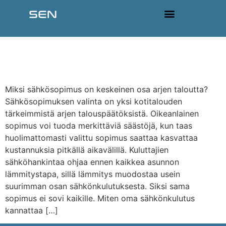
content
Kuluttajan opas
sähkönhankintaan ja
sähkötarjousten vertailuun
Miksi sähkösopimus on keskeinen osa arjen taloutta?
Sähkösopimuksen valinta on yksi kotitalouden
tärkeimmistä arjen talouspäätöksistä. Oikeanlainen
sopimus voi tuoda merkittäviä säästöjä, kun taas
huolimattomasti valittu sopimus saattaa kasvattaa
kustannuksia pitkällä aikavälillä. Kuluttajien
sähköhankintaa ohjaa ennen kaikkea asunnon
lämmitystapa, sillä lämmitys muodostaa usein
suurimman osan sähkönkulutuksesta. Siksi sama
sopimus ei sovi kaikille. Miten oma sähkönkulutus
kannattaa […]