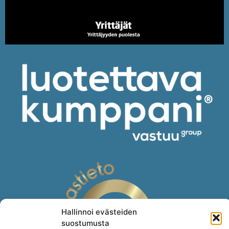
Hallinnoi evästeiden
suostumusta