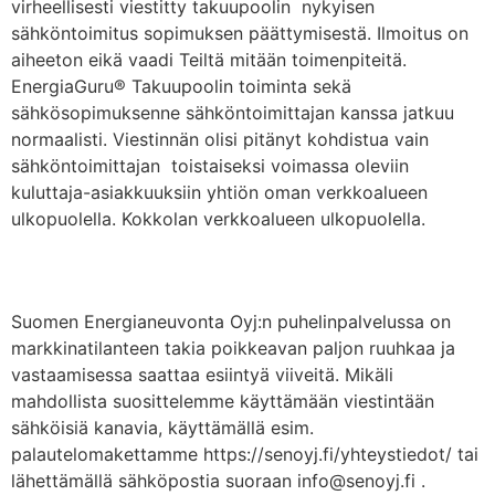
virheellisesti viestitty takuupoolin nykyisen
sähköntoimitus sopimuksen päättymisestä. Ilmoitus on
aiheeton eikä vaadi Teiltä mitään toimenpiteitä.
EnergiaGuru® Takuupoolin toiminta sekä
sähkösopimuksenne sähköntoimittajan kanssa jatkuu
normaalisti. Viestinnän olisi pitänyt kohdistua vain
sähköntoimittajan toistaiseksi voimassa oleviin
kuluttaja-asiakkuuksiin yhtiön oman verkkoalueen
ulkopuolella. Kokkolan verkkoalueen ulkopuolella.
Puhelinpalvelussa ruuhkaa
Suomen Energianeuvonta Oyj:n puhelinpalvelussa on
markkinatilanteen takia poikkeavan paljon ruuhkaa ja
vastaamisessa saattaa esiintyä viiveitä. Mikäli
mahdollista suosittelemme käyttämään viestintään
sähköisiä kanavia, käyttämällä esim.
palautelomakettamme https://senoyj.fi/yhteystiedot/ tai
lähettämällä sähköpostia suoraan info@senoyj.fi .