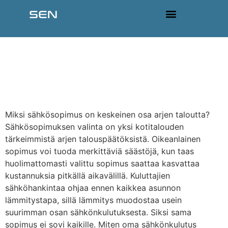
content
Ajankohtaista
Kuluttajan opas
sähkönhankintaan ja
sähkötarjousten vertailuun
Miksi sähkösopimus on keskeinen osa arjen taloutta?
Sähkösopimuksen valinta on yksi kotitalouden
tärkeimmistä arjen talouspäätöksistä. Oikeanlainen
sopimus voi tuoda merkittäviä säästöjä, kun taas
huolimattomasti valittu sopimus saattaa kasvattaa
kustannuksia pitkällä aikavälillä. Kuluttajien
sähköhankintaa ohjaa ennen kaikkea asunnon
lämmitystapa, sillä lämmitys muodostaa usein
suurimman osan sähkönkulutuksesta. Siksi sama
sopimus ei sovi kaikille. Miten oma sähkönkulutus