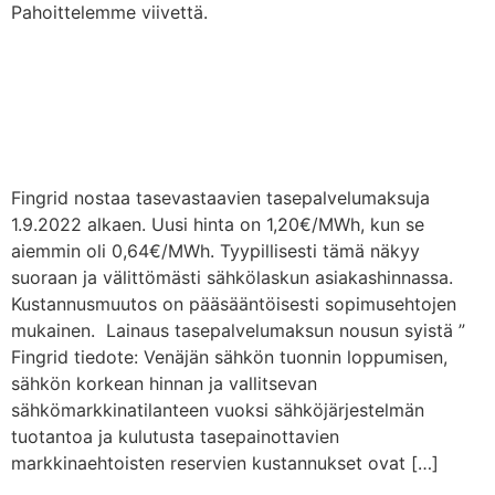
Pahoittelemme viivettä.
Fingrid nostaa
tasevastaavien
tasepalvelumaksuja
Fingrid nostaa tasevastaavien tasepalvelumaksuja
1.9.2022 alkaen. Uusi hinta on 1,20€/MWh, kun se
aiemmin oli 0,64€/MWh. Tyypillisesti tämä näkyy
suoraan ja välittömästi sähkölaskun asiakashinnassa.
Kustannusmuutos on pääsääntöisesti sopimusehtojen
mukainen. Lainaus tasepalvelumaksun nousun syistä ”
Fingrid tiedote: Venäjän sähkön tuonnin loppumisen,
sähkön korkean hinnan ja vallitsevan
sähkömarkkinatilanteen vuoksi sähköjärjestelmän
tuotantoa ja kulutusta tasepainottavien
markkinaehtoisten reservien kustannukset ovat […]