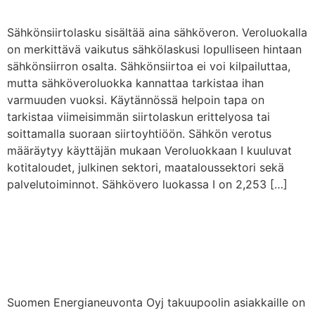
Sähkönsiirtolasku sisältää aina sähköveron. Veroluokalla
on merkittävä vaikutus sähkölaskusi lopulliseen hintaan
sähkönsiirron osalta. Sähkönsiirtoa ei voi kilpailuttaa,
mutta sähköveroluokka kannattaa tarkistaa ihan
varmuuden vuoksi. Käytännössä helpoin tapa on
tarkistaa viimeisimmän siirtolaskun erittelyosa tai
soittamalla suoraan siirtoyhtiöön. Sähkön verotus
määräytyy käyttäjän mukaan Veroluokkaan I kuuluvat
kotitaloudet, julkinen sektori, maataloussektori sekä
palvelutoiminnot. Sähkövero luokassa I on 2,253 […]
Takuupoolin
sähkösopimukset eivät
pääty
Suomen Energianeuvonta Oyj takuupoolin asiakkaille on