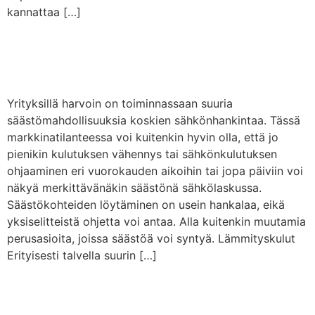
kannattaa […]
Sähkön säästäminen
yrityksissä
Yrityksillä harvoin on toiminnassaan suuria
säästömahdollisuuksia koskien sähkönhankintaa. Tässä
markkinatilanteessa voi kuitenkin hyvin olla, että jo
pienikin kulutuksen vähennys tai sähkönkulutuksen
ohjaaminen eri vuorokauden aikoihin tai jopa päiviin voi
näkyä merkittävänäkin säästönä sähkölaskussa.
Säästökohteiden löytäminen on usein hankalaa, eikä
yksiselitteistä ohjetta voi antaa. Alla kuitenkin muutamia
perusasioita, joissa säästöä voi syntyä. Lämmityskulut
Erityisesti talvella suurin […]
Sähkövero ja
sähköveroluokka