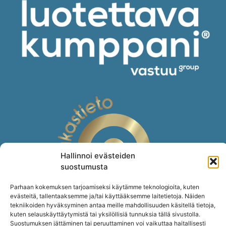
Hallinnoi evästeiden
suostumusta
Parhaan kokemuksen tarjoamiseksi käytämme teknologioita, kuten
evästeitä, tallentaaksemme ja/tai käyttääksemme laitetietoja. Näiden
tekniikoiden hyväksyminen antaa meille mahdollisuuden käsitellä tietoja,
kuten selauskäyttäytymistä tai yksilöllisiä tunnuksia tällä sivustolla.
Suostumuksen jättäminen tai peruuttaminen voi vaikuttaa haitallisesti